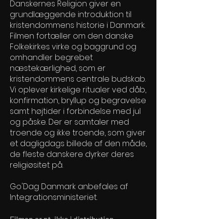
Danskernes Religion giver en
grundlæggende introduktion til
kristendommens historie i Danmark.
Filmen fortæller om den danske
Folkekirkes virke og baggrund og
omhandler begrebet
næstekærlighed, som er
kristendommens centrale budskab.
Vi oplever kirkelige ritualer ved dåb,
konfirmation, bryllup og begravelse
samt højtider i forbindelse med jul
og påske. Der er samtaler med
troende og ikke troende, som giver
et dagligdags billede af den måde,
de fleste danskere dyrker deres
religiøsitet på.
Go'Dag Danmark anbefales af
Integrationsministeriet.
Filmen er pt. ikke i distribution