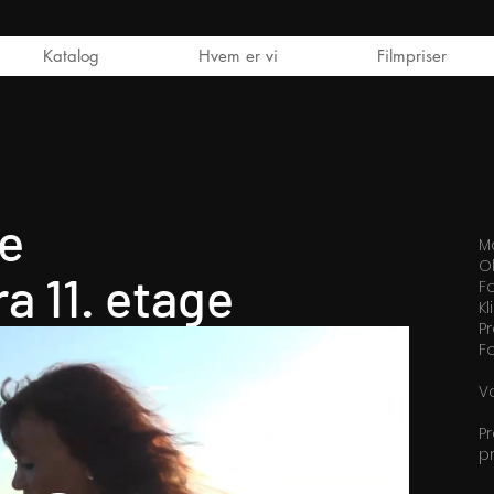
Katalog
Hvem er vi
Filmpriser
e
Ma
O
ra 11. etage
F
Kl
P
F
V
Pr
p