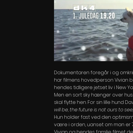
Dokumentaren foregår i og omkrin
har filmens hovedperson Vivian b
hendes tidligere jetset liv i New Yor
Men en sort sky hænger over huset 
skal flytte hen. For sin lille hun
will be, the future is not ours to see
Hun holder fast ved den optimism
være i orden, uanset om man er 75 
Vivian og hendes familie filmet de