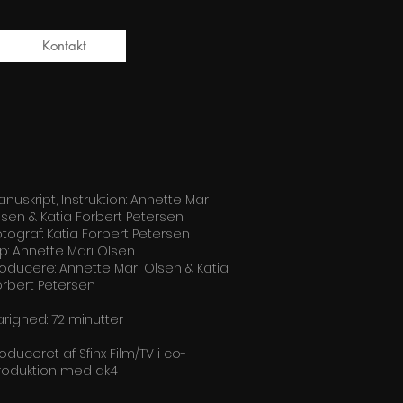
Kontakt
nuskript, Instruktion: Annette Mari
lsen & Katia Forbert Petersen
otograf: Katia Forbert Petersen
ip: Annette Mari Olsen
roducere: Annette Mari Olsen & Katia
orbert Petersen
arighed: 72 minutter
oduceret af Sfinx Film/TV i co-
roduktion med dk4