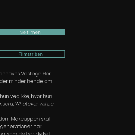
Se filmen
Filmstriben
benhavns Vestegn. Her
t, der minder hende om
 hun ved ikke, hvor hun
, sera, Whatever will be
ngdom. Makeuppen skal
e generationer har
ing, som de har dyrket