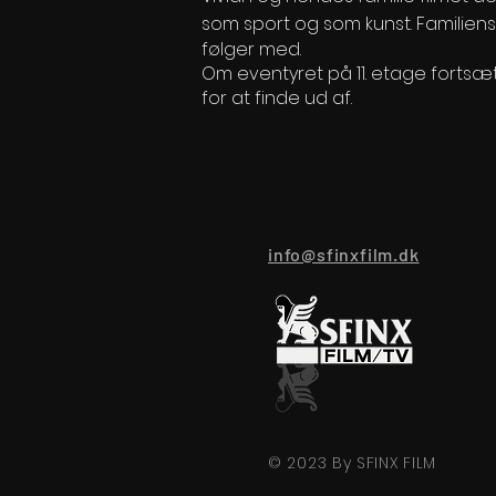
som sport og
som kunst. Familien
følger med.
Om eventyret på 11. etage fortsæ
for at finde ud af.
info@sfinxfilm.dk
© 2023 By SFINX FILM