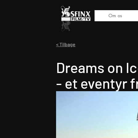
Om os
< Tilbage
Dreams on Ic
- et eventyr f