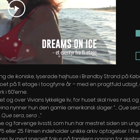
g de ikoniske, lyserøde højhuse i Brøndby Strand på Kø
oet på 11. etage i toogfyrre år – med en pragtfuld udsig
k i 60’erne.
og over Vivians lykkelige liv, for huset skal rives ned, og
d Davina nynner hun den gamle amerikansk slager:
”… Que sera
, Que sera, sera …”
e og farverige livsstil, som hun har mestret siden sin u
eller 25. Filmen indeholder unikke arkiv optagelser. I fir
res liv med specielt fokus på familiens passion for skøjtn