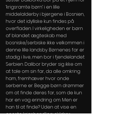
’krigsramte børn’ i en lille
middelalderby i bjergene i Bosnien,
hvor det idylliske kun findes på
overfladen. I virkeligheden er børn
af blandet ægteskab med
bosniske/serbiske ikke velkommen i
denne lille landsby. Børnenes far er
stadig i live, men bor i fjendelandet
Serbien. Dalibor bryder sig ikke om
at tale om sin far, da alle omkring
ham, fremhæver hvor onde
serberne er. Begge børn drømmer
om at finde deres far, som de kun
har en vag erindring om. Men er
han til at finde? Uden at vise en
eneste krigshandling, skildrer
denne dokumentarfilm krigens