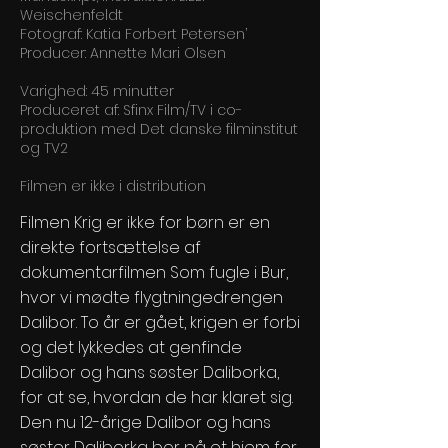
Weischenfeldt
Fotograf: Katia Forbert Petersen’
Producer: Annette Mari Olsen
Varighed: 45 minutter
Produceret af: Sfinx Film/TV i co-
produktion med Det danske filminstitut
og TV2
Filmen er ikke i distribution
Filmen Krig er ikke for børn er en
direkte fortsættelse af
dokumentarfilmen Som fugle i Bur,
hvor vi mødte flygtningedrengen
Dalibor. To år er gået, krigen er forbi
og det lykkedes at genfinde
Dalibor og hans søster Daliborka,
for at se, hvordan de har klaret sig.
Den nu 12-årige Dalibor og hans
søster Daliborka bor på et hjem for