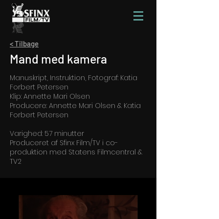
< Tilbage
Mand med kamera
Manuskript, Instruktion, Fotograf: Katia
Forbert Petersen
Klip: Annette Mari Olsen
Producere: Annette Mari Olsen & Katia
Forbert Petersen
Varighed: 57 minutter
Produceret af Sfinx Film/TV i co-
produktion med Statens Filmcentral &
TV2