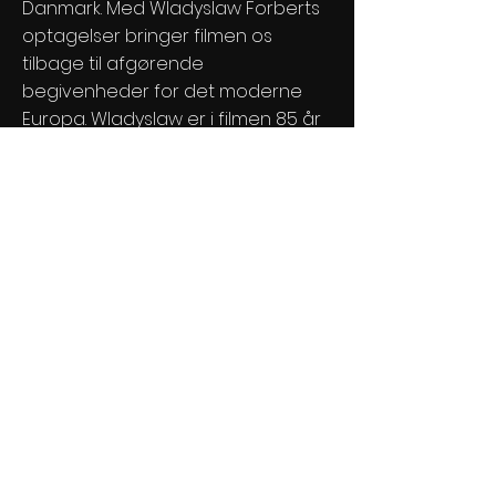
Danmark. Med Wladyslaw Forberts
optagelser bringer filmen os
tilbage til afgørende
begivenheder for det moderne
Europa. Wladyslaw er i filmen 85 år
gammel og bor i Danmark. Hans
optagelser vises stadig på tv-
stationer verden over.
Se filmen
Filmstriben DK
info@sfinxfilm.dk