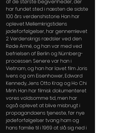
af de største begivenheder, der
har fundet sted i næsten de sidste
100 års verdenshistorie. Han har
oplevet Mellemkrigstidens
jødeforfølgelser, har gennemlevet
2. Verdenskrigs rædsler ved den
Røde Armé, og han var med ved
befrielsen af Berlin og Nürnberg-
processen. Senere var han i
Vietnam, og han har lavet film Joris
Ivens og om Eisenhower, Edward
Kennedy, Jens Otto Krag og Ho Chi
Minh. Han har filmisk dokumenteret
vores voldsomme tid, men har
også oplevet at blive misbrugt i
propagandaens tjeneste, før nye
jødeforfølgelser tvang ham og
hans familie til i 1969 at slå sig ned i