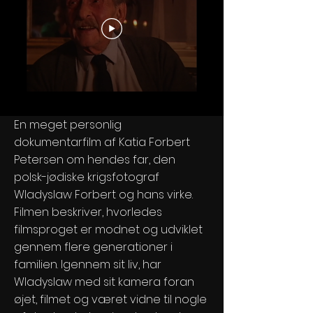
En meget personlig
dokumentarfilm af Katia Forbert
Petersen om hendes far, den
polsk-jødiske krigsfotograf
Wladyslaw Forbert og hans virke.
Filmen beskriver, hvorledes
filmsproget er modnet og udviklet
gennem flere generationer i
familien. Igennem sit liv, har
Wladyslaw med sit kamera foran
øjet, filmet og været vidne til nogle