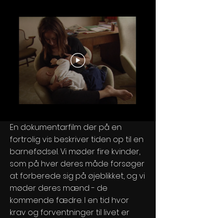
En dokumentarfilm der på en
fortrolig vis beskriver tiden op til en
barnefødsel. Vi møder fire kvinder,
som på hver deres måde forsøger
at forberede sig på øjeblikket, og vi
møder deres mænd - de
kommende fædre. I en tid hvor
krav og forventninger til livet er