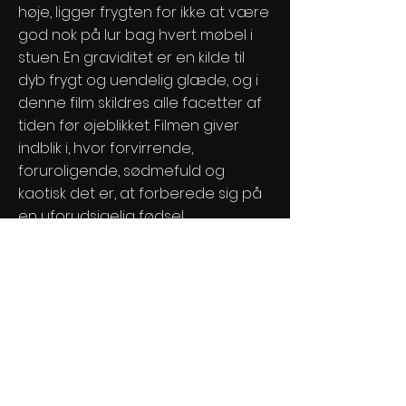
høje, ligger frygten for ikke at være
god nok på lur bag hvert møbel i
stuen. En graviditet er en kilde til
dyb frygt og uendelig glæde, og i
denne film skildres alle facetter af
tiden før øjeblikket. Filmen giver
indblik i, hvor forvirrende,
foruroligende, sødmefuld og
kaotisk det er, at forberede sig på
en uforudsigelig fødsel.
Se filmen
info@sfinxfilm.dk